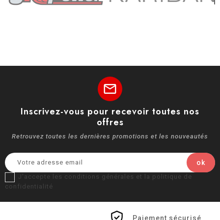
mail
Inscrivez-vous pour recevoir toutes nos
offres
Retrouvez toutes les dernières promotions et les nouveautés
J'accepte les conditions générales et la politique de
confidentialité
Paiement sécurisé