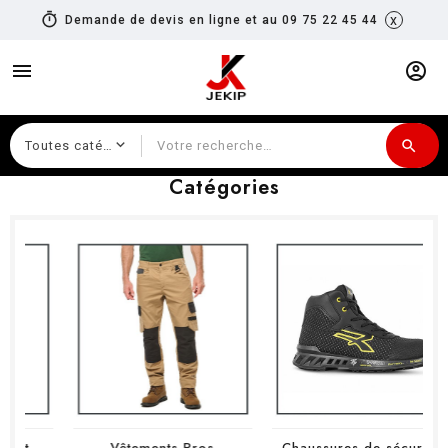
timer
x
Demande de devis en ligne et au 09 75 22 45 44
menu
account_circle
search
Recherche
Catégories
Vêtements Pros
Chaussures de sécurité