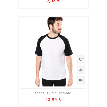
7,08 €
favorite_border
equalizer
visibility
BaseballT-Shirt Bicolore...
12,84 €