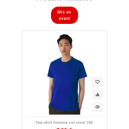
Mis en
avant
favorite_border
equalizer
visibility
Tee-shirt homme col rond 190