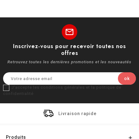
mail
Inscrivez-vous pour recevoir toutes nos
offres
Retrouvez toutes les dernières promotions et les nouveautés
J'accepte les conditions générales et la politique de
confidentialité
Livraison rapide
Produits
