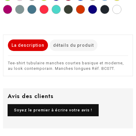
GREEN
PINK
GREY
LIME
PURPLE
BLUE
YELLOW
SPORT
STONE
SUNSET
SWIMMING
URBAN
URBAN
URBAN
USED
GREY
BLUE
ORANGE
POOL
KHAKI
ORANGE
PURPLE
BLACK
La description
détails du produit
Tee-shirt tubulaire manches courtes basique et moderne,
au look contemporain. Manches longues Réf. BC07T.
Avis des clients
Soyez le premier à écrire votre avis !