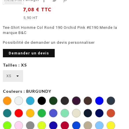
7,08 €
TTC
5,90 HT
Tee-Shirt Homme Col Rond 190 Orchid Pink #E190 Mende la
marque B&C
Possibilité de demander un devis personnaliser
Demander un devis
Tailles : XS
Couleurs : BURGUNDY
BOTTLE
COBALT
DARK
GREEN
BLUE
GREY
DIVA
FIRE
KELLY
MILLENNIAL
MILLENNIAL
NAVY
BLUE
RED
GREEN
LILAC
MINT
BLUE
ORCHID
ORCHID
PACIFIC
PIXEL
RADIANT
ROYAL
SOLAR