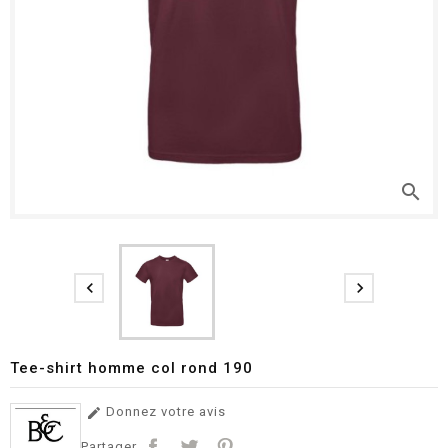
search


Tee-shirt homme col rond 190
Donnez votre avis

Partager