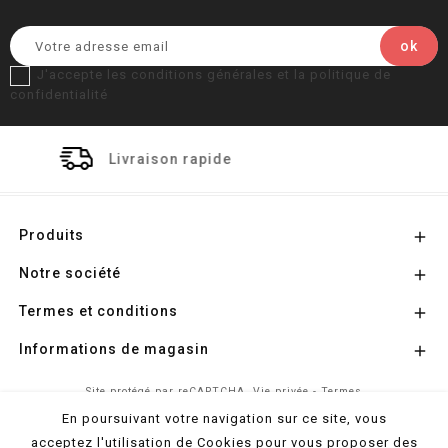
J'accepte les conditions générales et la politique de
confidentialité
 rapide
Paiement séc
Produits

Notre société

Termes et conditions

Informations de magasin

Site protégé par reCAPTCHA.
Vie privée
-
Termes
En poursuivant votre navigation sur ce site, vous
acceptez l'utilisation de Cookies pour vous proposer des