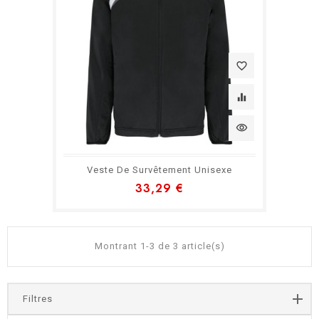
favorite_border
equalizer
visibility
Veste De Survêtement Unisexe
33,29 €
Montrant 1-3 de 3 article(s)
Filtres