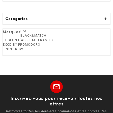
Categories

Marques
B&C
BLACK&MATCH
ET SI ON L'APPELAIT FRANCIS
EXCD BY PROMODORO
FRONT ROW
mail
Inscrivez-vous pour recevoir toutes nos
offres
Retrouvez toutes les dernières promotions et les nouveautés