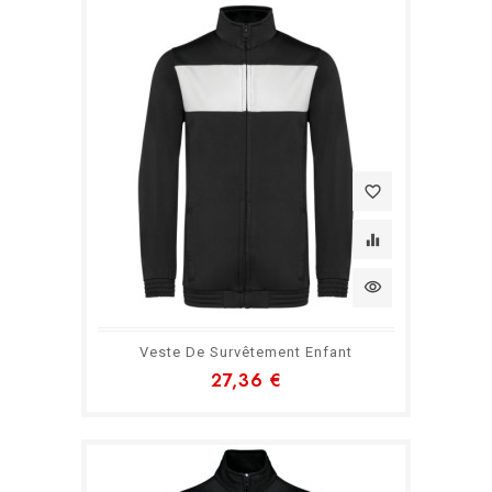
favorite_border
equalizer
visibility
Veste De Survêtement Enfant
27,36 €