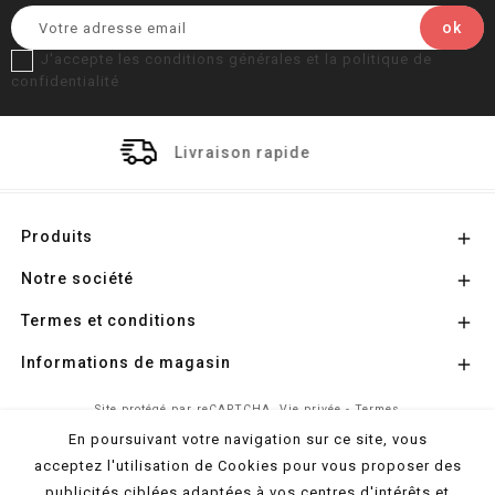
J'accepte les conditions générales et la politique de
confidentialité
 rapide
Paiement séc
Produits

Notre société

Termes et conditions

Informations de magasin

Site protégé par reCAPTCHA.
Vie privée
-
Termes
En poursuivant votre navigation sur ce site, vous
acceptez l'utilisation de Cookies pour vous proposer des
© 2026 - Propulsé par
l'Agence Colibri
publicités ciblées adaptées à vos centres d'intérêts et