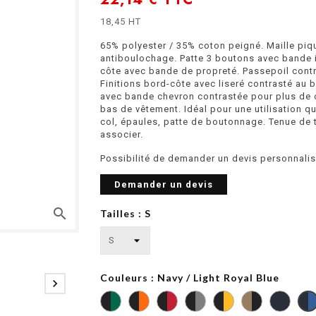
18,45 HT
65% polyester / 35% coton peigné. Maille piq
antiboulochage. Patte 3 boutons avec bande i
côte avec bande de propreté. Passepoil contra
Finitions bord-côte avec liseré contrasté au 
avec bande chevron contrastée pour plus de co
bas de vêtement. Idéal pour une utilisation q
col, épaules, patte de boutonnage. Tenue de t
associer.
Possibilité de demander un devis personnalis
Demander un devis
search
Tailles : S
Couleurs : Navy / Light Royal Blue

Black
Black
Black
Black
Black
Camel
Navy
/
/
/
/
/
/
/