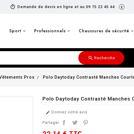
timer
Demande de devis en ligne et au 09 75 22 45 44
x
Sport
Professionnels
Chaussures de sécurité
search
Recherche
Vêtements Pros
Polo Daytoday Contrasté Manches Cour
Polo Daytoday Contrasté Manches
Donnez votre avis

Partager
22,14 €
TTC