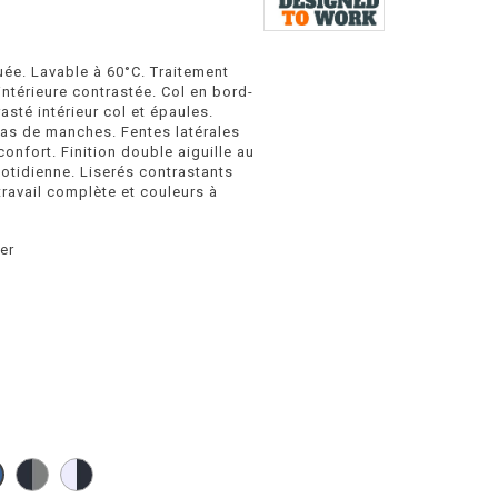
uée. Lavable à 60°C. Traitement
ntérieure contrastée. Col en bord-
sté intérieur col et épaules.
bas de manches. Fentes latérales
nfort. Finition double aiguille au
uotidienne. Liserés contrastants
ravail complète et couleurs à
er
Navy
White
Navy
/
/
/