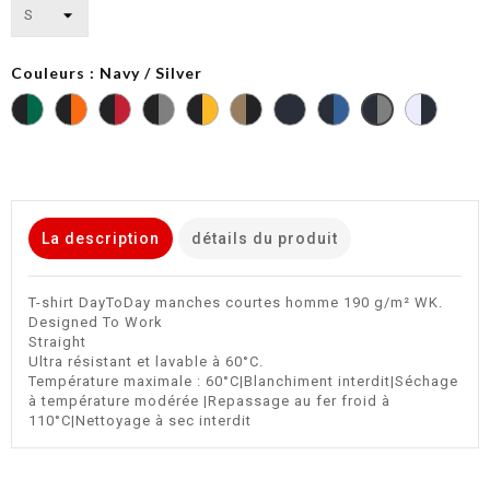
Couleurs : Navy / Silver
Black
Black
Black
Black
Black
Camel
Navy
Navy
White
Navy
/
/
/
/
/
/
/
/
/
/
Kelly
Orange
Red
Silver
Yellow
Black
Fluorescent
Light
Navy
Silver
Green
Yellow
Royal
Blue
La description
détails du produit
T-shirt DayToDay manches courtes homme 190 g/m² WK.
Designed To Work
Straight
Ultra résistant et lavable à 60°C.
Température maximale : 60°C|Blanchiment interdit|Séchage
à température modérée |Repassage au fer froid à
110°C|Nettoyage à sec interdit