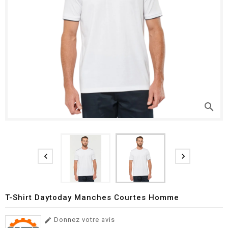
search


T-Shirt Daytoday Manches Courtes Homme
Donnez votre avis
