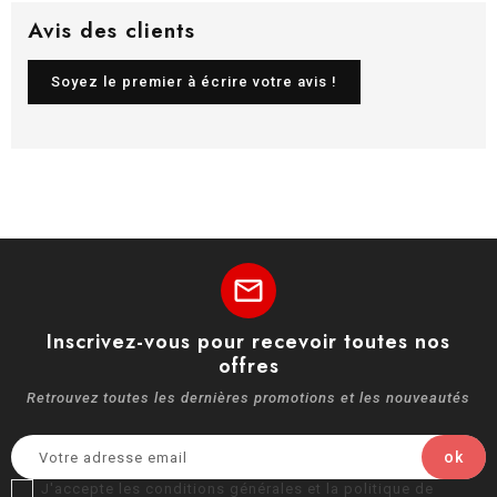
Avis des clients
Soyez le premier à écrire votre avis !
mail
Inscrivez-vous pour recevoir toutes nos
offres
Retrouvez toutes les dernières promotions et les nouveautés
J'accepte les conditions générales et la politique de