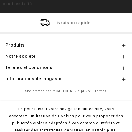
confidentialité
Livraison rapide
Produits

Notre société

Termes et conditions

Informations de magasin

Site protégé par reCAPTCHA.
Vie privée
-
Termes
En poursuivant votre navigation sur ce site, vous
© 2026 - Propulsé par
l'Agence Colibri
acceptez l'utilisation de Cookies pour vous proposer des
publicités ciblées adaptées à vos centres d'intérêts et
réaliser des statistiques de visites.
En savoir plus.