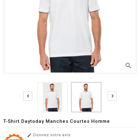
search


T-Shirt Daytoday Manches Courtes Homme
Donnez votre avis
