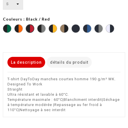
Couleurs : Black / Red
Black
Black
Black
Black
Camel
Navy
Navy
Navy
White
Black
/
/
/
/
/
/
/
/
/
/
Kelly
Orange
Silver
Yellow
Black
Fluorescent
Light
Silver
Navy
Red
Green
Yellow
Royal
Blue
La description
détails du produit
T-shirt DayToDay manches courtes homme 190 g/m² WK.
Designed To Work
Straight
Ultra résistant et lavable à 60°C.
Température maximale : 60°C|Blanchiment interdit|Séchage
à température modérée |Repassage au fer froid à
110°C|Nettoyage à sec interdit