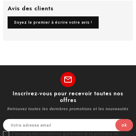
Avis des clients
Soyez le premier à écrire votre avis !
mail
Inscrivez-vous pour recevoir toutes nos
offres
Retrouvez toutes les dernières promotions et les nouveautés
J'accepte les conditions générales et la politique de