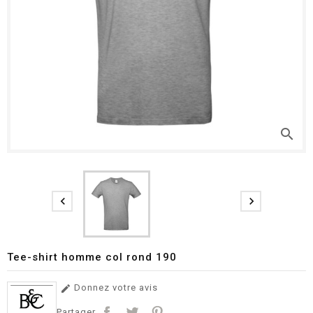
search


Tee-shirt homme col rond 190
Donnez votre avis

Partager