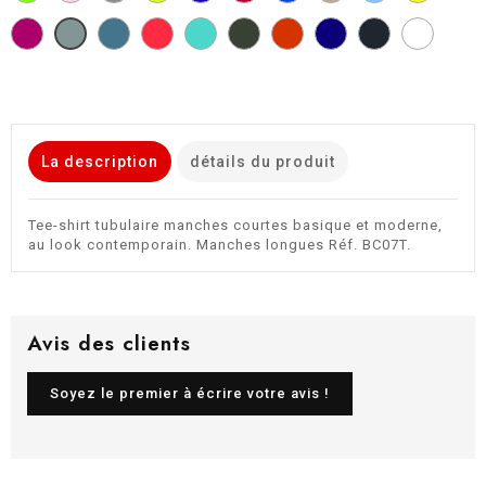
GREEN
PINK
GREY
LIME
PURPLE
BLUE
YELLOW
STONE
SUNSET
SWIMMING
URBAN
URBAN
URBAN
USED
SPORT
BLUE
ORANGE
POOL
KHAKI
ORANGE
PURPLE
BLACK
GREY
La description
détails du produit
Tee-shirt tubulaire manches courtes basique et moderne,
au look contemporain. Manches longues Réf. BC07T.
Avis des clients
Soyez le premier à écrire votre avis !