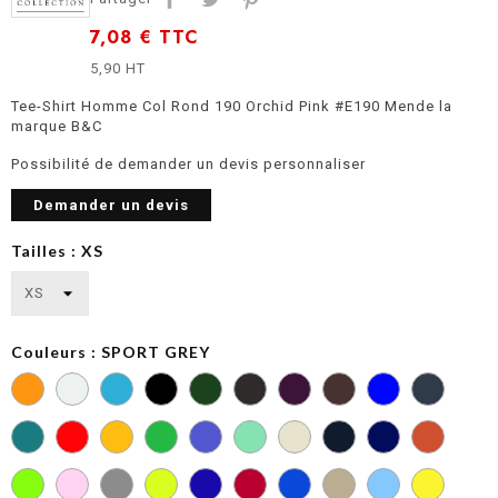
7,08 €
TTC
5,90 HT
Tee-Shirt Homme Col Rond 190 Orchid Pink #E190 Mende la
marque B&C
Possibilité de demander un devis personnaliser
Demander un devis
Tailles : XS
Couleurs : SPORT GREY
BOTTLE
COBALT
DARK
GREEN
BLUE
GREY
DIVA
FIRE
KELLY
MILLENNIAL
MILLENNIAL
NAVY
BLUE
RED
GREEN
LILAC
MINT
BLUE
ORCHID
ORCHID
PACIFIC
PIXEL
RADIANT
ROYAL
SOLAR