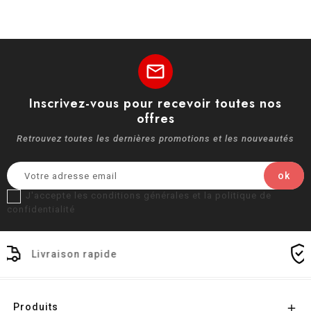
mail
Inscrivez-vous pour recevoir toutes nos
offres
Retrouvez toutes les dernières promotions et les nouveautés
J'accepte les conditions générales et la politique de
confidentialité
ide
Paiement sécuris
Produits
