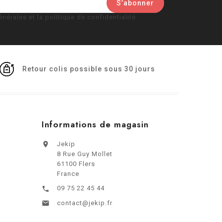
nérales et la politique de confidentialité
Retour colis possible sous 30 jours
Informations de magasin

Jekip
8 Rue Guy Mollet
61100 Flers
France
09 75 22 45 44


contact@jekip.fr