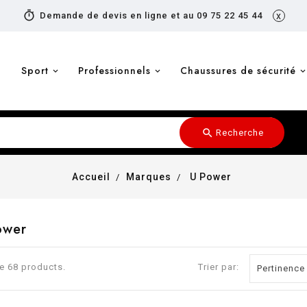
timer
Demande de devis en ligne et au 09 75 22 45 44
x
Sport
Professionnels
Chaussures de sécurité
search
Recherche
Accueil
Marques
U Power
ower
te 68 products.
Trier par:
Pertinence