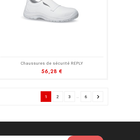
Chaussures de sécurité REPLY
56,28 €

…
1
2
3
6