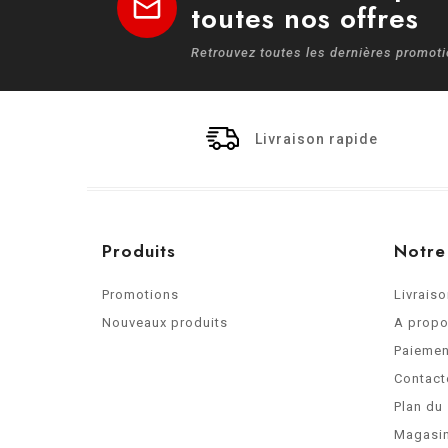
mail
toutes nos offres
Retrouvez toutes les dernières promot
Livraison rapide
Produits
Notre
Promotions
Livrais
Nouveaux produits
A prop
Paiemen
Contact
Plan du 
Magasi