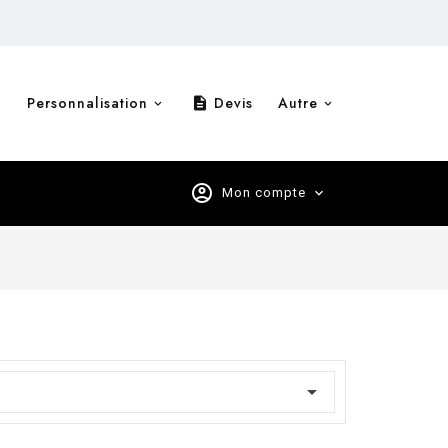
Personnalisation
Devis
Autre
description
account_circle
Mon compte
expand_more
