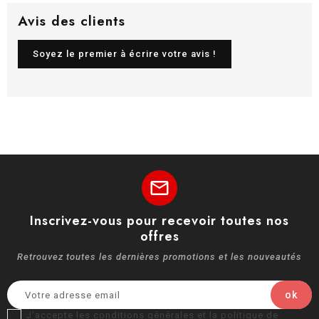
Avis des clients
Soyez le premier à écrire votre avis !
mail
Inscrivez-vous pour recevoir toutes nos
offres
Retrouvez toutes les dernières promotions et les nouveautés
J'accepte les conditions générales et la politique de