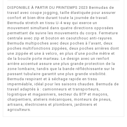
DISPONIBLE À PARTIR DU PRINTEMPS 2023 Bermudas de
travail avec coupe jogging, taille élastiquée pour assurer
confort et bien-être durant toute la journée de travail.
Bermuda stretch en tissu U-4 way qui exerce un
mouvement simultané dans quatre directions opposées
permettant de suivre les mouvements du corps. Fermeture
centrale avec zip et bouton en caoutchouc anti-rayures.
Bermuda multipoches avec deux poches à l'avant, deux
poches multifonctions zippées, deux poches arrières dont
une zippée et une à velcro, en plus d’une poche mètre et
de la boucle porte marteau. Le design avec un renfort
arrière accentué assure une plus grande protection de la
zone lombaire, tandis que la bande réfléchissante sur le
passant tubulaire garantit une plus grande visibilité.
Bermuda respirant et à séchage rapide en tissu
imperméable, idéal pour les saisons chaudes. Bermuda de
travail adaptés à : camionneurs et transporteurs,
logistique et magasiniers, secteur du BTP et maçons,
charpentiers, ateliers mécaniques, monteurs de pneus,
artisans, électriciens et plombiers, jardiniers et
agriculteurs.