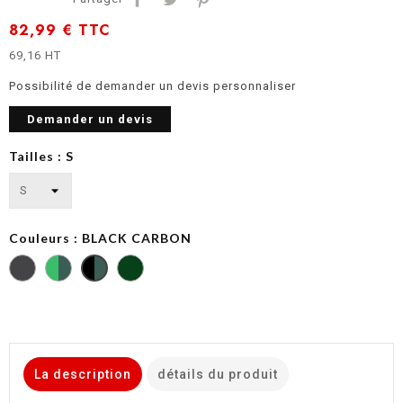
82,99 €
TTC
69,16 HT
Possibilité de demander un devis personnaliser
Demander un devis
Tailles : S
Couleurs : BLACK CARBON
ASPHALT
ASPHALT
DARK
BLACK
GREY
GREY
GREEN
CARBON
GREEN
La description
détails du produit