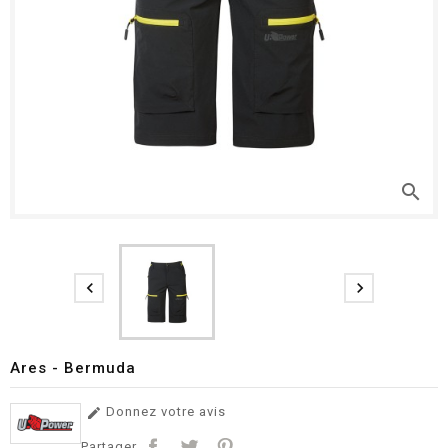
search


Ares - Bermuda
Donnez votre avis

Partager