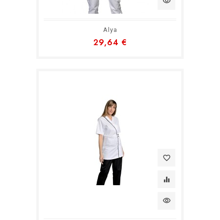
visibility
Alya
29,64 €
favorite_border
equalizer
visibility