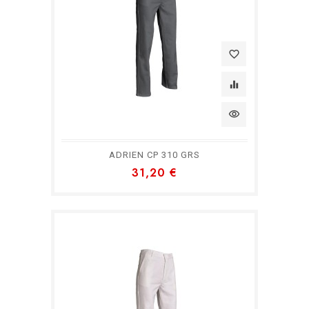
favorite_border
equalizer
visibility
ADRIEN CP 310 GRS
31,20 €