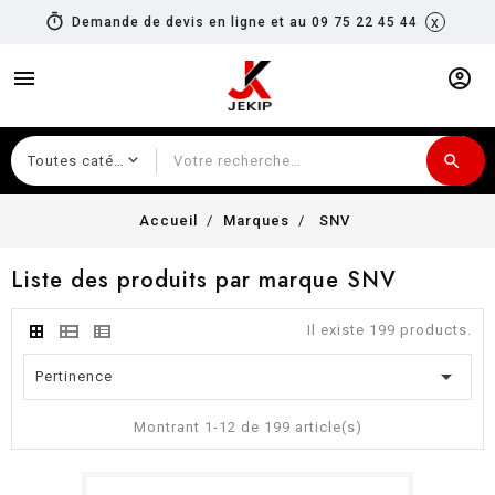
timer
x
Demande de devis en ligne et au 09 75 22 45 44
menu
account_circle
search
Recherche
Accueil
Marques
SNV
Liste des produits par marque SNV
Il existe 199 products.

Pertinence
Montrant 1-12 de 199 article(s)