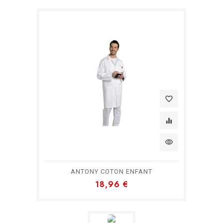
favorite_border
equalizer
visibility
favorite_border
ANTONY COTON ENFANT
18,96 €
equalizer
visibility