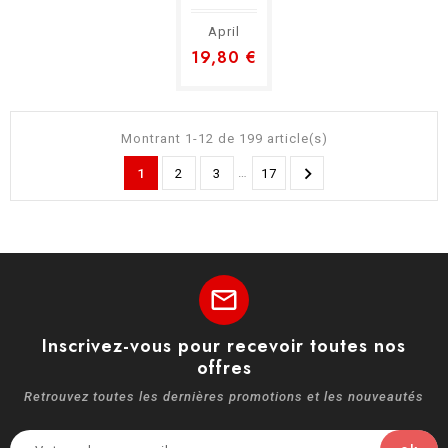
April
19,80 €
Montrant 1-12 de 199 article(s)

…
1
2
3
17
mail
Inscrivez-vous pour recevoir toutes nos
offres
Retrouvez toutes les dernières promotions et les nouveautés