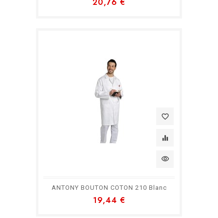
20,76 €
favorite_border
equalizer
visibility
ANTONY BOUTON COTON 210 Blanc
19,44 €