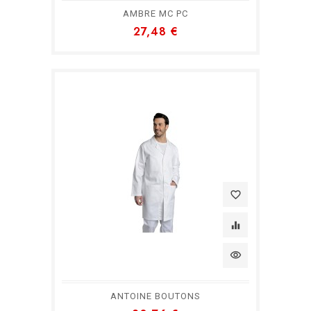
AMBRE MC PC
27,48 €
favorite_border
equalizer
visibility
ANTOINE BOUTONS