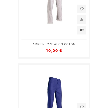
favorite_border
equalizer
visibility
ADRIEN PANTALON COTON
16,56 €
favorite_border