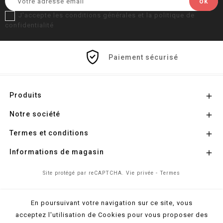
J'accepte les conditions générales et la politique de
confidentialité
Paiement sécurisé
Produits

Notre société

Termes et conditions

Informations de magasin

Site protégé par reCAPTCHA.
Vie privée
-
Termes
En poursuivant votre navigation sur ce site, vous
© 2026 - Propulsé par
l'Agence Colibri
acceptez l'utilisation de Cookies pour vous proposer des