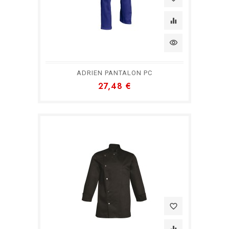
equalizer
visibility
ADRIEN PANTALON PC
27,48 €
favorite_border
equalizer