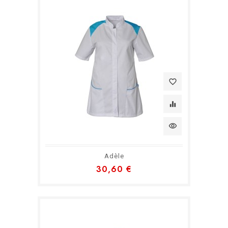
favorite_border
equalizer
visibility
Adèle
30,60 €