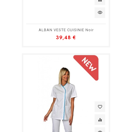
visibility
ALBAN VESTE CUISINIE Noir
39,48 €
favorite_border
equalizer