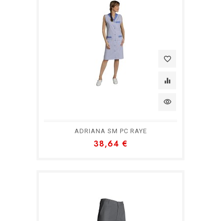
favorite_border
equalizer
visibility
ADRIANA SM PC RAYE
38,64 €