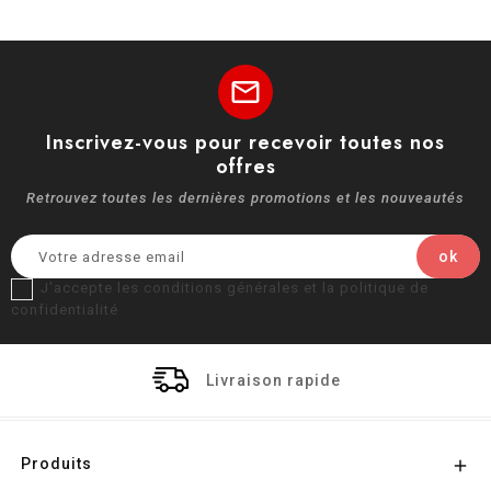
mail
Inscrivez-vous pour recevoir toutes nos
offres
Retrouvez toutes les dernières promotions et les nouveautés
J'accepte les conditions générales et la politique de
confidentialité
Livraison rapide
Produits
