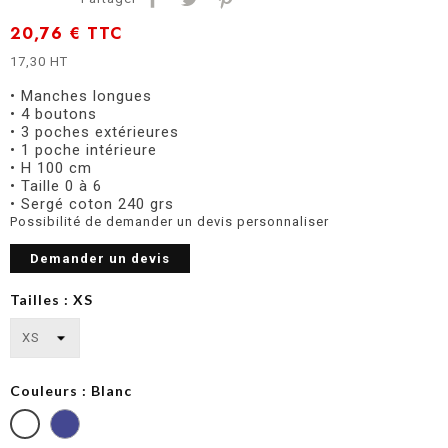
20,76 €
TTC
17,30 HT
• Manches longues
• 4 boutons
• 3 poches extérieures
• 1 poche intérieure
• H 100 cm
• Taille 0 à 6
• Sergé coton 240 grs
Possibilité de demander un devis personnaliser
Demander un devis
Tailles : XS
Couleurs : Blanc
Bleu
Bugatti