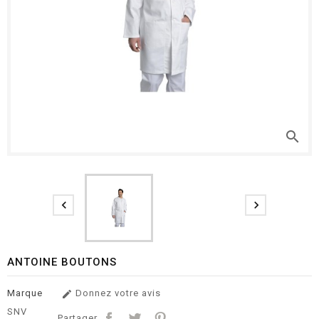
search


ANTOINE BOUTONS
Marque
Donnez votre avis

SNV
Partager