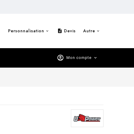
Personnalisation
Devis
Autre
description
account_circle
Mon compte
expand_more