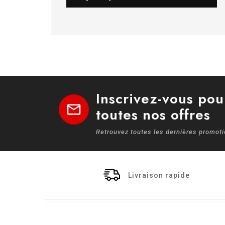
Inscrivez-vous pou
mail
toutes nos offres
Retrouvez toutes les dernières promot
Livraison rapide