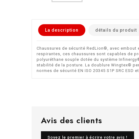
La description
détails du produit
Chaussures de sécurité RedLion®, avec embout en 
respirantes, ces chaussures sont capables de pro
polyuréthane souple dotée du système Infinergy® 
stabilité de la posture. La doublure Wingtex® pe
normes de sécurité EN ISO 20345 S1P SRC ESD et co
Avis des clients
Soyez le premier à écrire votre avis !