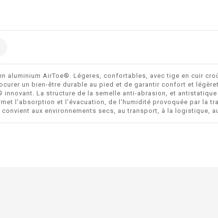
aluminium AirToe®. Légeres, confortables, avec tige en cuir croût
curer un bien-être durable au pied et de garantir confort et légè
innovant. La structure de la semelle anti-abrasion, et antistatiqu
rmet l'absorption et l’évacuation, de l'humidité provoquée par la t
nvient aux environnements secs, au transport, à la logistique, au 