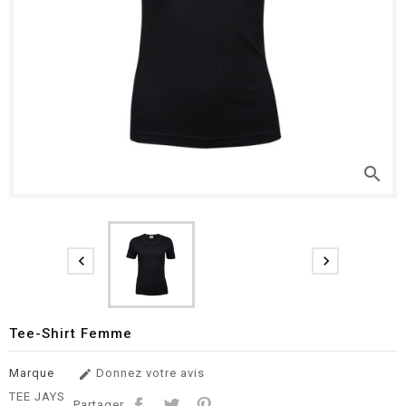
search


Tee-Shirt Femme
Marque
Donnez votre avis

TEE JAYS
Partager