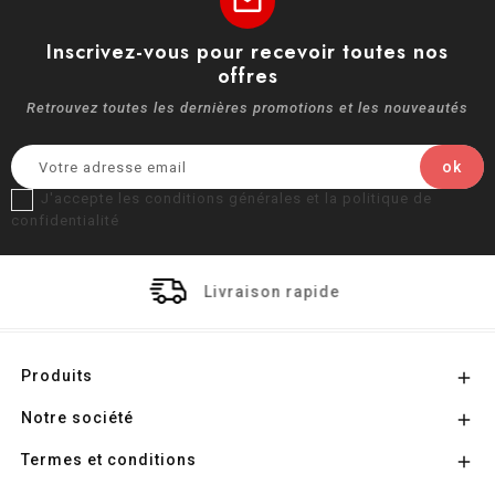
mail
Inscrivez-vous pour recevoir toutes nos
offres
Retrouvez toutes les dernières promotions et les nouveautés
J'accepte les conditions générales et la politique de
confidentialité
Livraison rapide
Produits

Notre société

Termes et conditions
