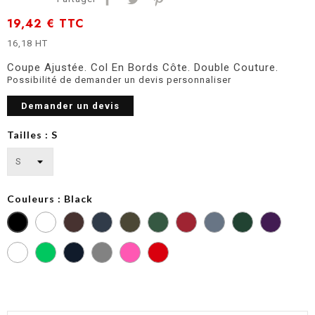
19,42 €
TTC
16,18 HT
Coupe Ajustée. Col En Bords Côte. Double Couture.
Possibilité de demander un devis personnaliser
Demander un devis
Tailles : S
Couleurs : Black
Dark
Dark
Deep
Deep
Flint
Forest
Grey
Olive
Green
Red
Stone
Green
Leaf
Powder
Green
Grey