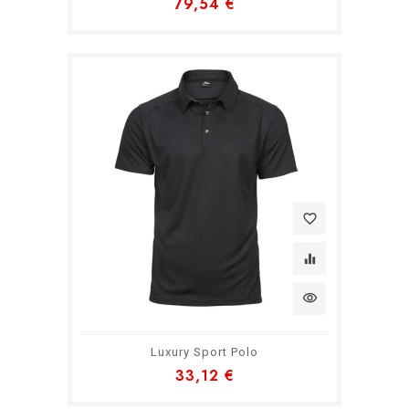
79,54 €
favorite_border
equalizer
visibility
Luxury Sport Polo
33,12 €