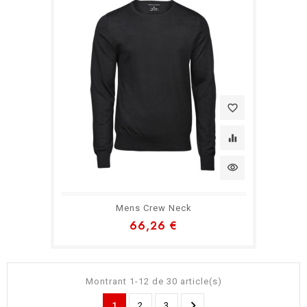
favorite_border
equalizer
visibility
Mens Crew Neck
66,26 €
Montrant 1-12 de 30 article(s)

1
2
3