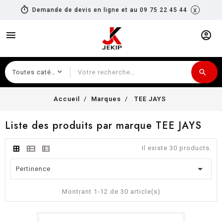
timer
x
Demande de devis en ligne et au 09 75 22 45 44
menu
account_circle
search
Recherche
Accueil
Marques
TEE JAYS
Liste des produits par marque TEE JAYS
Il existe 30 products.

Pertinence
Montrant 1-12 de 30 article(s)