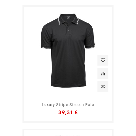
favorite_border
equalizer
visibility
Luxury Stripe Stretch Polo
39,31 €