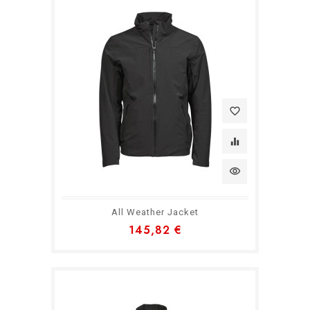
favorite_border
equalizer
visibility
All Weather Jacket
145,82 €