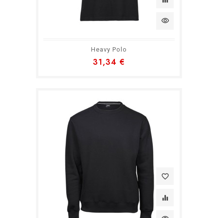
visibility
Heavy Polo
31,34 €
favorite_border
equalizer