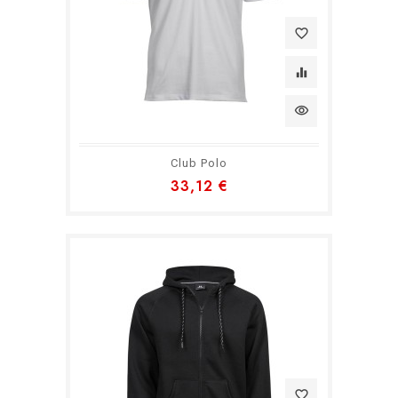
favorite_border
equalizer
visibility
Club Polo
33,12 €
favorite_border