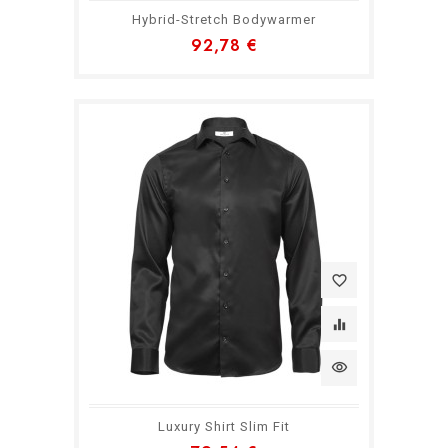
Hybrid-Stretch Bodywarmer
92,78 €
favorite_border
equalizer
visibility
Luxury Shirt Slim Fit