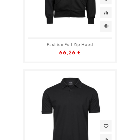
equalizer
visibility
Fashion Full Zip Hood
66,26 €
favorite_border
equalizer