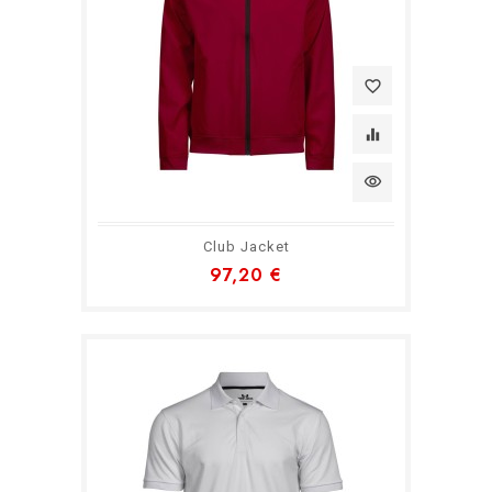
favorite_border
equalizer
visibility
Club Jacket
97,20 €