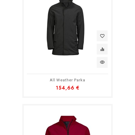
favorite_border
equalizer
visibility
All Weather Parka
154,66 €