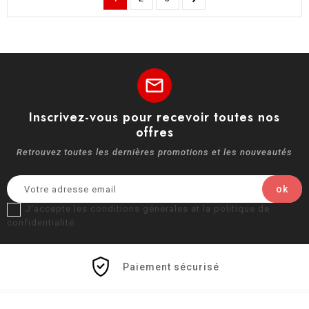
mail
Inscrivez-vous pour recevoir toutes nos
offres
Retrouvez toutes les dernières promotions et les nouveautés
J'accepte les conditions générales et la politique de
confidentialité
Paiement sécurisé