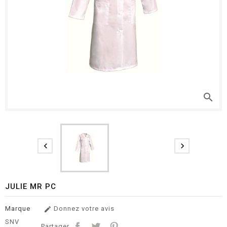
search


JULIE MR PC
Marque
Donnez votre avis

SNV
Partager