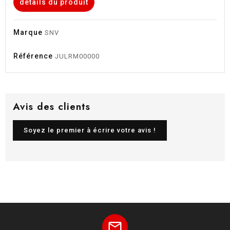
détails du produit
Marque
SNV
Référence
JULRM00000
Avis des clients
Soyez le premier à écrire votre avis !
mail