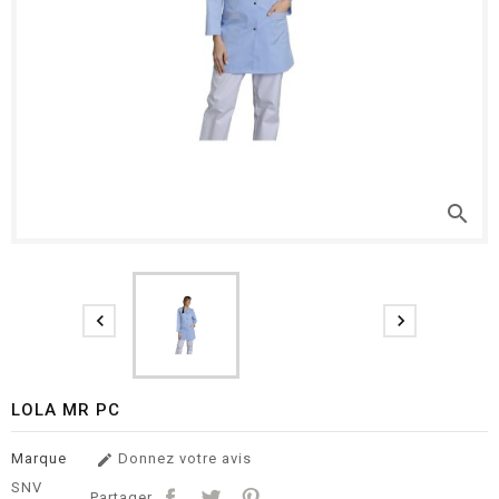
search


LOLA MR PC
Marque
Donnez votre avis

SNV
Partager