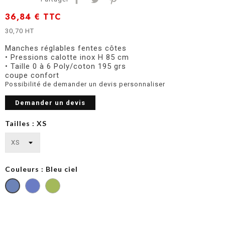
36,84 €
TTC
30,70 HT
Manches réglables fentes côtes
• Pressions calotte inox H 85 cm
• Taille 0 à 6 Poly/coton 195 grs
coupe confort
Possibilité de demander un devis personnaliser
Demander un devis
Tailles : XS
Couleurs : Bleu ciel
Bleu
Bleu
roi
ciel