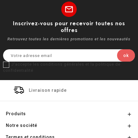
mail
Inscrivez-vous pour recevoir toutes nos
offres
Retrouvez toutes les dernières promotions et les nouveautés
J'accepte les conditions générales et la politique de
confidentialité
on rapide
Paiement s
Produits

Notre société

Termes et conditions
