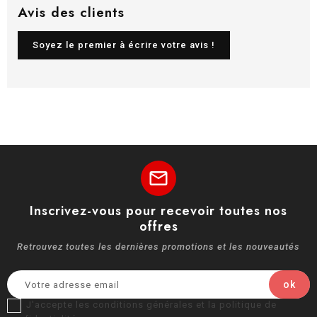
Avis des clients
Soyez le premier à écrire votre avis !
mail
Inscrivez-vous pour recevoir toutes nos
offres
Retrouvez toutes les dernières promotions et les nouveautés
J'accepte les conditions générales et la politique de