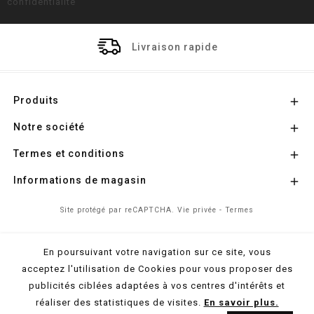
confidentialité
Livraison rapide
Produits

Notre société

Termes et conditions

Informations de magasin

Site protégé par reCAPTCHA.
Vie privée
-
Termes
En poursuivant votre navigation sur ce site, vous
© 2026 - Propulsé par
l'Agence Colibri
acceptez l'utilisation de Cookies pour vous proposer des
publicités ciblées adaptées à vos centres d'intérêts et
réaliser des statistiques de visites.
En savoir plus.