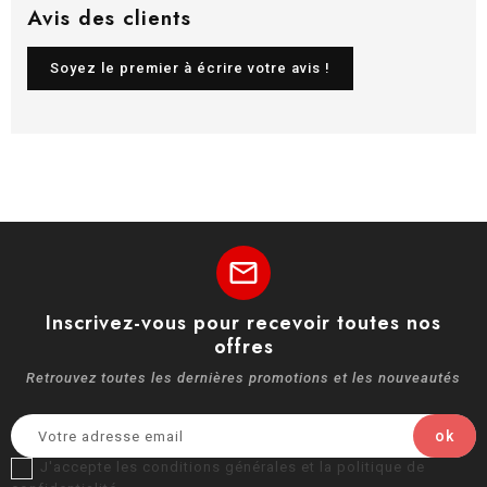
Avis des clients
Soyez le premier à écrire votre avis !
mail
Inscrivez-vous pour recevoir toutes nos
offres
Retrouvez toutes les dernières promotions et les nouveautés
J'accepte les conditions générales et la politique de