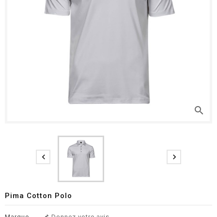
search


Pima Cotton Polo
Marque
Donnez votre avis