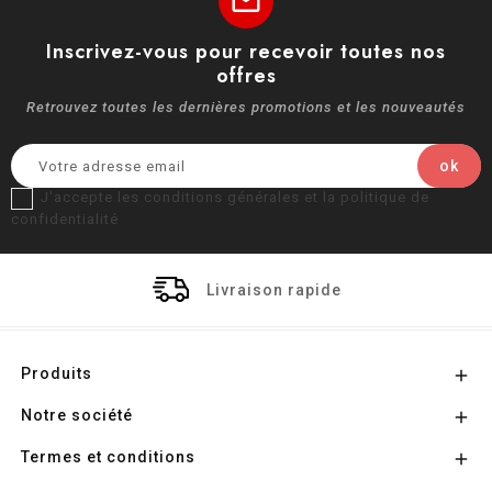
mail
Inscrivez-vous pour recevoir toutes nos
offres
Retrouvez toutes les dernières promotions et les nouveautés
J'accepte les conditions générales et la politique de
confidentialité
Livraison rapide
Produits

Notre société

Termes et conditions
