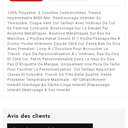
100% Polyester. 3 Couches Contrecollées. Tissus
Imperméable 8000 Mm. Rembourrage Intérieur En
Thinsulate. Coupe-Vent Col Tailleur Avec Intérieur De Col
En Feutrine Contrasté. Boutonnage Sur Le Devant Par
Boutons Métalliques. Boutons Métalliques Sur Bas De
Manches. 2 Poches Rabat Devant Et 1 Poche Passepoilée À
Droite. Poche Intérieure Zippée Côté Cur. Fente Bas Du Dos
Avec Pression. Loop À L'Encolure Pour Accrocher Le
Trench. Zips De Personnalisation À L'Intérieur, Bas Du Dos
Et Côté Cur. Patch Personnalisable Dans Le Haut Du Dos.
Pas D'Étiquette De Marque, Uniquement Une Puce De Taille
Pour Faciliter La Personnalisation. Col Tailleur Apportant
Classe Et Sobriété. Trench De Très Belle Qualité. Veste
Polyester Température Maximale : 40°C|Blanchiment
Interdit |Séchage Au Sèche-Linge Interdit |Repassage
Interdit |Nettoyage À Sec Interdit
Avis des clients