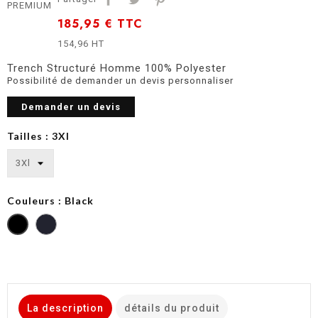
PREMIUM
185,95 €
TTC
154,96 HT
Trench Structuré Homme 100% Polyester
Possibilité de demander un devis personnaliser
Demander un devis
Tailles : 3Xl
Couleurs : Black
Deep
Navy
La description
détails du produit