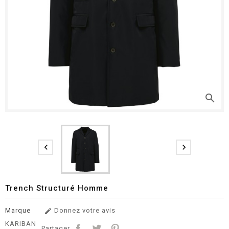
search


Trench Structuré Homme
Marque
Donnez votre avis

KARIBAN
Partager