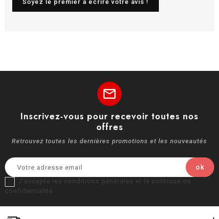
Soyez le premier à écrire votre avis !
mail
Inscrivez-vous pour recevoir toutes nos
offres
Retrouvez toutes les dernières promotions et les nouveautés
J'accepte les conditions générales et la politique de
confidentialité