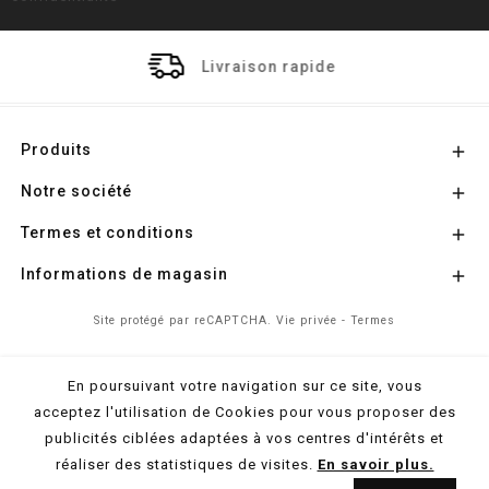
Livraison rapide
Produits

Notre société

Termes et conditions

Informations de magasin

Site protégé par reCAPTCHA.
Vie privée
-
Termes
En poursuivant votre navigation sur ce site, vous
© 2026 - Propulsé par
l'Agence Colibri
acceptez l'utilisation de Cookies pour vous proposer des
publicités ciblées adaptées à vos centres d'intérêts et
réaliser des statistiques de visites.
En savoir plus.