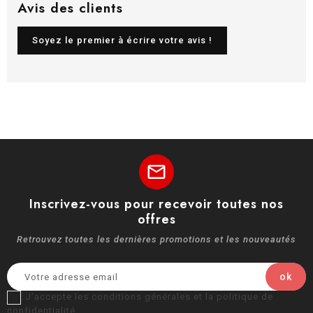
Avis des clients
Soyez le premier à écrire votre avis !
mail
Inscrivez-vous pour recevoir toutes nos
offres
Retrouvez toutes les dernières promotions et les nouveautés
J'accepte les conditions générales et la politique de
confidentialité