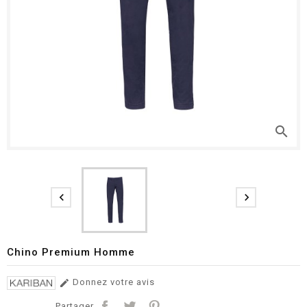
search


Chino Premium Homme
Donnez votre avis

Partager