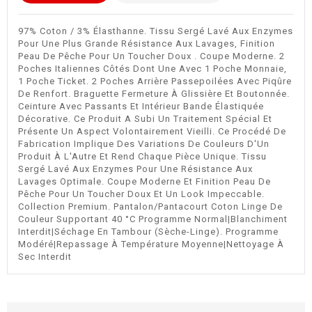
97% Coton / 3% Élasthanne. Tissu Sergé Lavé Aux Enzymes
Pour Une Plus Grande Résistance Aux Lavages, Finition
Peau De Pêche Pour Un Toucher Doux . Coupe Moderne. 2
Poches Italiennes Côtés Dont Une Avec 1 Poche Monnaie,
1 Poche Ticket. 2 Poches Arrière Passepoilées Avec Piqûre
De Renfort. Braguette Fermeture À Glissière Et Boutonnée.
Ceinture Avec Passants Et Intérieur Bande Élastiquée
Décorative. Ce Produit A Subi Un Traitement Spécial Et
Présente Un Aspect Volontairement Vieilli. Ce Procédé De
Fabrication Implique Des Variations De Couleurs D'Un
Produit À L'Autre Et Rend Chaque Pièce Unique. Tissu
Sergé Lavé Aux Enzymes Pour Une Résistance Aux
Lavages Optimale. Coupe Moderne Et Finition Peau De
Pêche Pour Un Toucher Doux Et Un Look Impeccable.
Collection Premium. Pantalon/Pantacourt Coton Linge De
Couleur Supportant 40 °C Programme Normal|Blanchiment
Interdit|Séchage En Tambour (Sèche-Linge). Programme
Modéré|Repassage À Température Moyenne|Nettoyage À
Sec Interdit