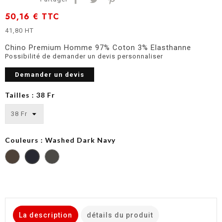
50,16 €
TTC
41,80 HT
Chino Premium Homme 97% Coton 3% Elasthanne
Possibilité de demander un devis personnaliser
Demander un devis
Tailles : 38 Fr
Couleurs : Washed Dark Navy
Washed
Washed
Washed
Bronze
Olive
Dark
Navy
La description
détails du produit