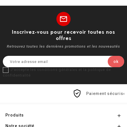
mail
Inscrivez-vous pour recevoir toutes nos
offres
Retrouvez toutes les dernières promotions et les nouveautés
J'accepte les conditions générales et la politique de
confidentialité
Paiement sécurisé
Produits

Notre société
