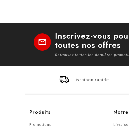
Inscrivez-vous pou
mail
toutes nos offres
Retrouvez toutes les dernières promot
Livraison rapide
Produits
Notre
Promotions
Livrais