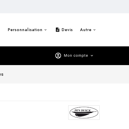
Personnalisation
Devis
Autre
description
account_circle
Mon compte
expand_more
es