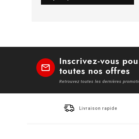
Inscrivez-vous pou
mail
toutes nos offres
Retrouvez toutes les dernières promot
Livraison rapide