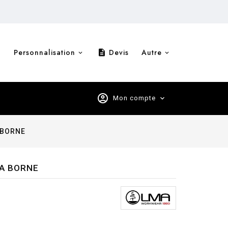
Personnalisation
Devis
Autre
description
account_circle
Mon compte
expand_more
A BORNE
MA BORNE