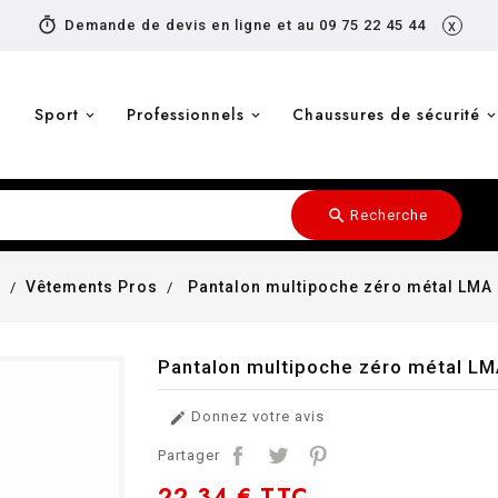
timer
Demande de devis en ligne et au 09 75 22 45 44
x
Sport
Professionnels
Chaussures de sécurité
search
Recherche
l
Vêtements Pros
Pantalon multipoche zéro métal LM
Pantalon multipoche zéro métal L
Donnez votre avis

Partager
22,34 €
TTC