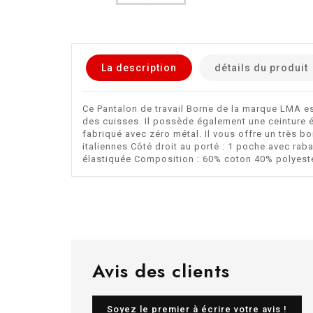
La description
détails du produit
Ce Pantalon de travail Borne de la marque LMA e
des cuisses. Il possède également une ceinture é
fabriqué avec zéro métal. Il vous offre un très b
italiennes Côté droit au porté : 1 poche avec ra
élastiquée Composition : 60% coton 40% polyeste
Avis des clients
Soyez le premier à écrire votre avis !