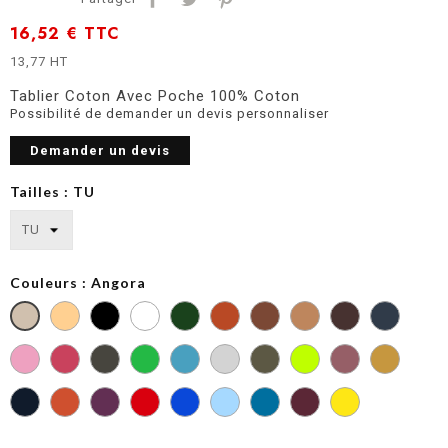
16,52 €
TTC
13,77 HT
Tablier Coton Avec Poche 100% Coton
Possibilité de demander un devis personnaliser
Demander un devis
Tailles : TU
Couleurs : Angora
Bottle
Burnt
Dark
Green
Orange
Grey
Dark
Green
Kelly
Light
Light
Pink
Olive
Green
Grey
Khaki
Royal
Sky
Tropical
Blue
Blue
Blue