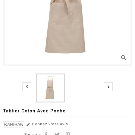
search


Tablier Coton Avec Poche
Donnez votre avis

Partager