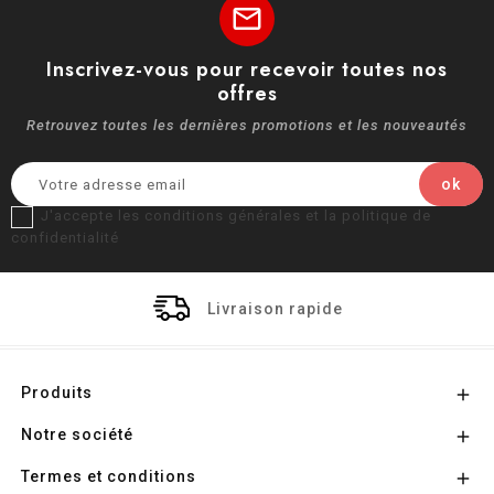
mail
Inscrivez-vous pour recevoir toutes nos
offres
Retrouvez toutes les dernières promotions et les nouveautés
J'accepte les conditions générales et la politique de
confidentialité
Livraison rapide
Produits

Notre société

Termes et conditions
