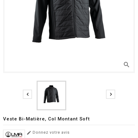
search


Veste Bi-Matière, Col Montant Soft
Donnez votre avis
