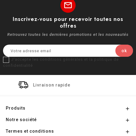
mail
Inscrivez-vous pour recevoir toutes nos
offres
Retrouvez toutes les dernières promotions et les nouveautés
J'accepte les conditions générales et la politique de
confidentialité
pide
Paiement sécuri
Produits

Notre société

Termes et conditions
