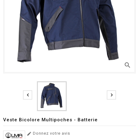
search


Veste Bicolore Multipoches - Batterie
Donnez votre avis
