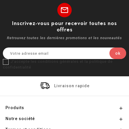
mail
Inscrivez-vous pour recevoir toutes nos
offres
Retrouvez toutes les dernières promotions et les nouveautés
J'accepte les conditions générales et la politique de
confidentialité
Livraison rapide
Produits

Notre société
