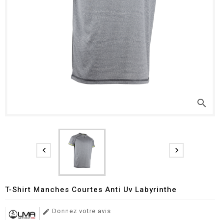
search


T-Shirt Manches Courtes Anti Uv Labyrinthe
Donnez votre avis
