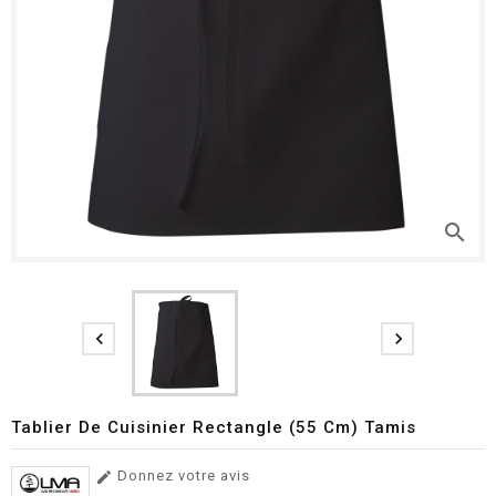
search


Tablier De Cuisinier Rectangle (55 Cm) Tamis
Donnez votre avis
