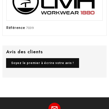
Référence
7039
Avis des clients
Soyez le premier à écrire votre avis !
mail