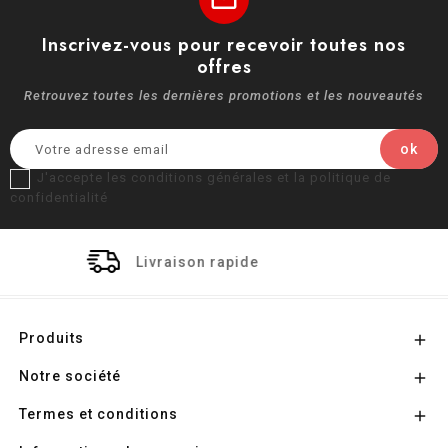
Inscrivez-vous pour recevoir toutes nos
offres
Retrouvez toutes les dernières promotions et les nouveautés
J'accepte les conditions générales et la politique de
confidentialité
ison rapide
Paiement 
Produits

Notre société

Termes et conditions
