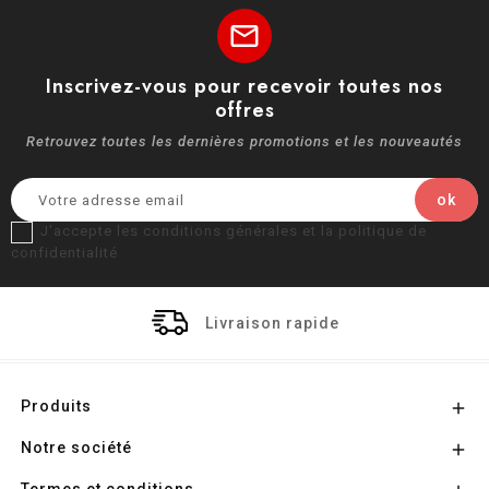
mail
Inscrivez-vous pour recevoir toutes nos
offres
Retrouvez toutes les dernières promotions et les nouveautés
J'accepte les conditions générales et la politique de
confidentialité
Livraison rapide
Produits

Notre société
