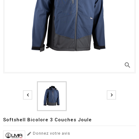
search


Softshell Bicolore 3 Couches Joule
Donnez votre avis
