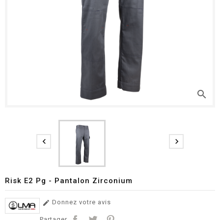
search


Risk E2 Pg - Pantalon Zirconium
Donnez votre avis

Partager