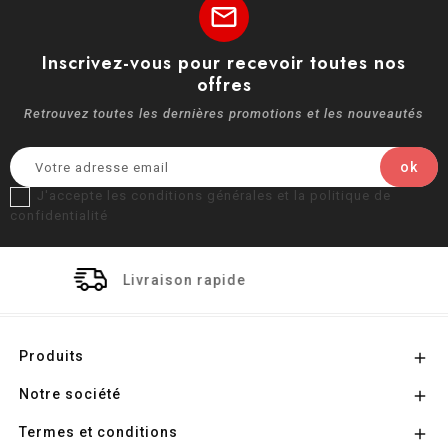
mail
Inscrivez-vous pour recevoir toutes nos
offres
Retrouvez toutes les dernières promotions et les nouveautés
J'accepte les conditions générales et la politique de
confidentialité
ison rapide
Paiement 
Produits

Notre société

Termes et conditions
