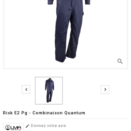
search


Risk E2 Pg - Combinaison Quantum
Donnez votre avis
