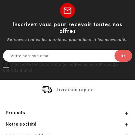
mail
Inscrivez-vous pour recevoir toutes nos
offres
Retrouvez toutes les dernières promotions et les nouveautés
J'accepte les conditions générales et la politique de
confidentialité
Livraison rapide
Produits

Notre société
