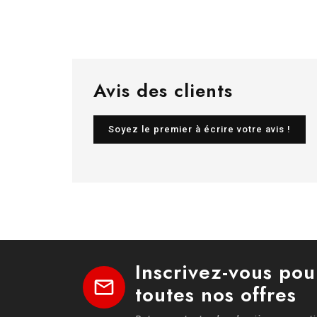
Avis des clients
Soyez le premier à écrire votre avis !
Inscrivez-vous pou
mail
toutes nos offres