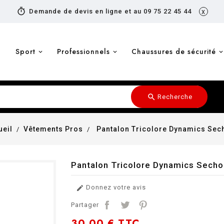
timer
Demande de devis en ligne et au 09 75 22 45 44
x
Sport
Professionnels
Chaussures de sécurité
search
Recherche
ueil
Vêtements Pros
Pantalon Tricolore Dynamics Sec
Pantalon Tricolore Dynamics Secho
Donnez votre avis

Partager
30,00 €
TTC