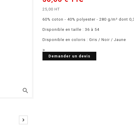
25,00 HT
60% coton - 40% polyester - 280 g/m² dont 0,
Disponible en taille : 36 à 54
Disponible en coloris : Gris / Noir / Jaune
>
Demander un devis
search
