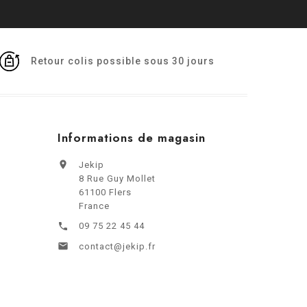
Retour colis possible sous 30 jours
Informations de magasin

Jekip
8 Rue Guy Mollet
61100 Flers
France
09 75 22 45 44


contact@jekip.fr