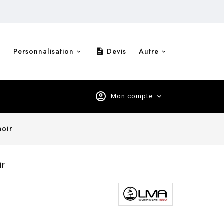
Personnalisation
Devis
Autre
description
account_circle
Mon compte
expand_more
hoir
ir