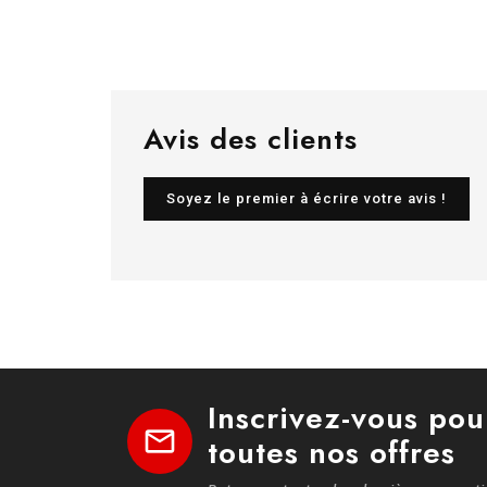
Avis des clients
Soyez le premier à écrire votre avis !
Inscrivez-vous pou
mail
toutes nos offres