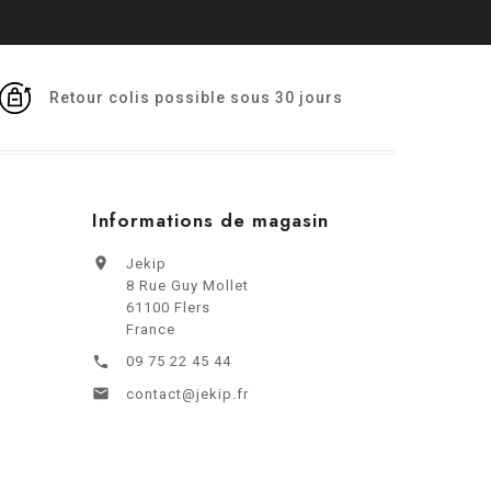
Retour colis possible sous 30 jours
Informations de magasin

Jekip
8 Rue Guy Mollet
61100 Flers
France
09 75 22 45 44


contact@jekip.fr