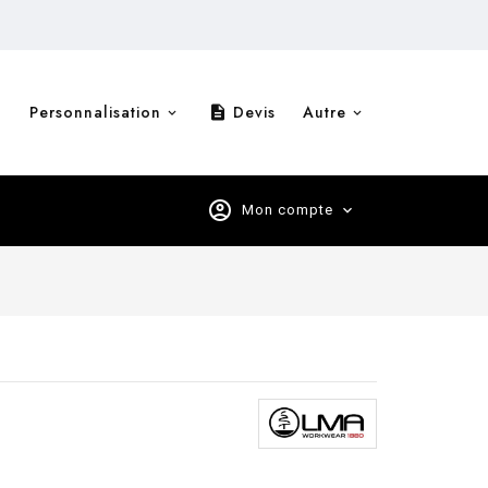
Personnalisation
Devis
Autre
description
account_circle
Mon compte
expand_more