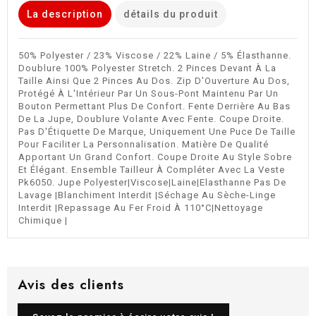
La description
détails du produit
50% Polyester / 23% Viscose / 22% Laine / 5% Élasthanne.
Doublure 100% Polyester Stretch. 2 Pinces Devant À La
Taille Ainsi Que 2 Pinces Au Dos. Zip D'Ouverture Au Dos,
Protégé À L'Intérieur Par Un Sous-Pont Maintenu Par Un
Bouton Permettant Plus De Confort. Fente Derrière Au Bas
De La Jupe, Doublure Volante Avec Fente. Coupe Droite.
Pas D'Étiquette De Marque, Uniquement Une Puce De Taille
Pour Faciliter La Personnalisation. Matière De Qualité
Apportant Un Grand Confort. Coupe Droite Au Style Sobre
Et Élégant. Ensemble Tailleur À Compléter Avec La Veste
Pk6050. Jupe Polyester|Viscose|Laine|Elasthanne Pas De
Lavage |Blanchiment Interdit |Séchage Au Sèche-Linge
Interdit |Repassage Au Fer Froid À 110°C|Nettoyage
Chimique |
Avis des clients