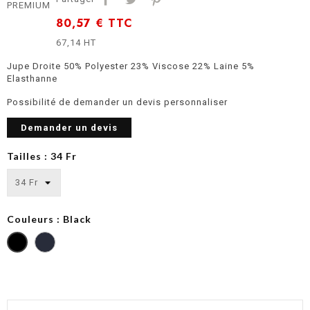
PREMIUM
80,57 €
TTC
67,14 HT
Jupe Droite 50% Polyester 23% Viscose 22% Laine 5%
Elasthanne
Possibilité de demander un devis personnaliser
Demander un devis
Tailles : 34 Fr
Couleurs : Black
Eclipse
Navy