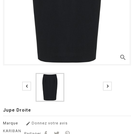
search


Jupe Droite
Marque
Donnez votre avis

KARIBAN
Partager