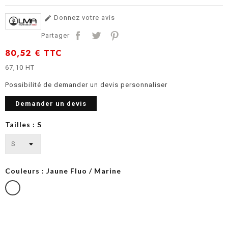
Donnez votre avis

Partager
80,52 €
TTC
67,10 HT
Possibilité de demander un devis personnaliser
Demander un devis
Tailles : S
Couleurs : Jaune Fluo / Marine
Jaune
Fluo
/
Marine