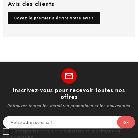
Avis des clients
Soyez le premier à écrire votre avis !
mail
Inscrivez-vous pour recevoir toutes nos
offres
Retrouvez toutes les dernières promotions et les nouveautés
J'accepte les conditions générales et la politique de
confidentialité