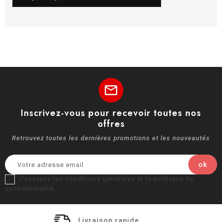
mail
Inscrivez-vous pour recevoir toutes nos
offres
Retrouvez toutes les dernières promotions et les nouveautés
J'accepte les conditions générales et la politique de
confidentialité
Livraison rapide
Pai