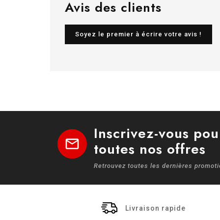
Avis des clients
Soyez le premier à écrire votre avis !
Inscrivez-vous pou
mail
toutes nos offres
Retrouvez toutes les dernières promot
Livraison rapide