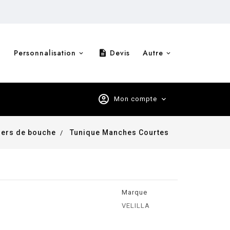
Personnalisation
Devis
Autre
description
account_circle
Mon compte
expand_more
iers de bouche
Tunique Manches Courtes
Marque
VELILLA