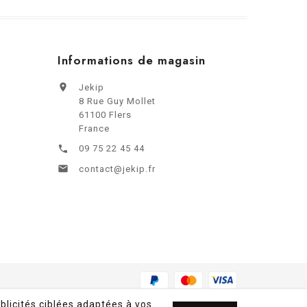
Informations de magasin

Jekip
8 Rue Guy Mollet
61100 Flers
France
09 75 22 45 44


contact@jekip.fr
blicités ciblées adaptées à vos