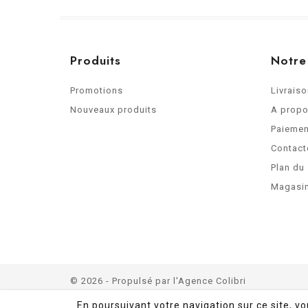
Produits
Notre
Promotions
Livrais
Nouveaux produits
A prop
Paiemen
Contact
Plan du 
Magasi
© 2026 - Propulsé par
l'Agence Colibri
En poursuivant votre navigation sur ce site, v