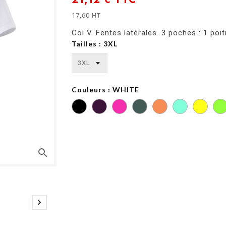
17,60 HT
Col V. Fentes latérales. 3 poches : 1 poit
Tailles : 3XL
Couleurs : WHITE
LIGHT
LIGHT
LIGHT
ORANGE
TURQUOISE
YELLOW
search
