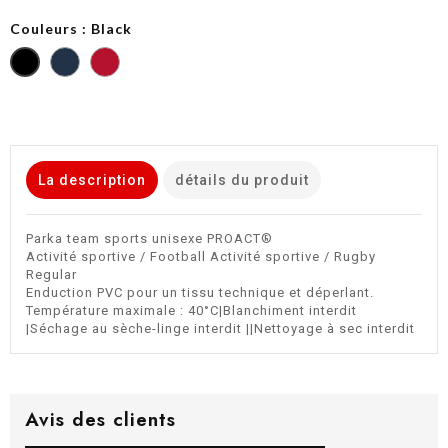
Couleurs : Black
Sporty
Sporty
Navy
Red
La description
détails du produit
Parka team sports unisexe PROACT®
Activité sportive / Football Activité sportive / Rugby
Regular
Enduction PVC pour un tissu technique et déperlant.
Température maximale : 40°C|Blanchiment interdit
|Séchage au sèche-linge interdit ||Nettoyage à sec interdit
Avis des clients