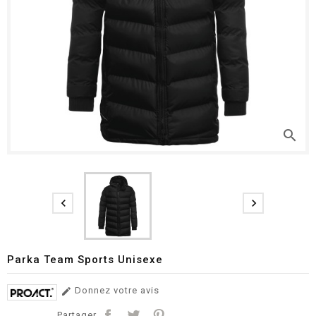
search


Parka Team Sports Unisexe
Donnez votre avis

Partager