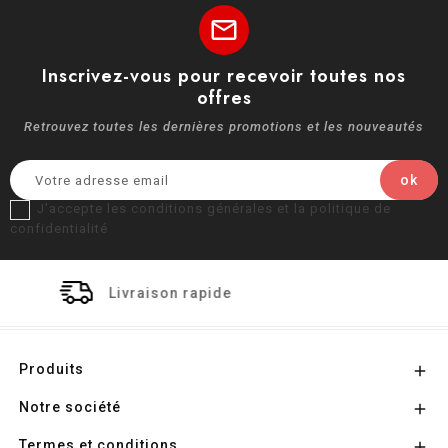
mail
Inscrivez-vous pour recevoir toutes nos
offres
Retrouvez toutes les dernières promotions et les nouveautés
J'accepte les conditions générales et la politique de
confidentialité
ison rapide
Paiement 
Produits

Notre société

Termes et conditions
