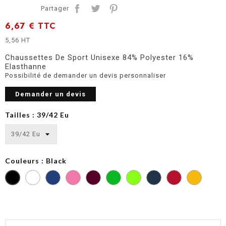
Partager
6,67 €
TTC
5,56 HT
Chaussettes De Sport Unisexe 84% Polyester 16%
Elasthanne
Possibilité de demander un devis personnaliser
Demander un devis
Tailles : 39/42 Eu
Couleurs : Black
Dark
Deep
Sporty
Sporty
Sporty
Sporty
Sporty
Royal
Pink
Kelly
Lime
Navy
Red
Yellow
Blue
Green