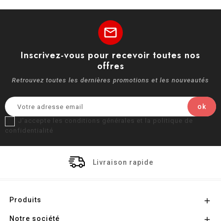
mail
Inscrivez-vous pour recevoir toutes nos
offres
Retrouvez toutes les dernières promotions et les nouveautés
J'accepte les conditions générales et la politique de
confidentialité
Livraison rapide
Produits

Notre société
