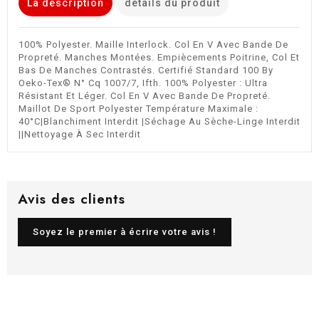
La description
détails du produit
100% Polyester. Maille Interlock. Col En V Avec Bande De
Propreté. Manches Montées. Empiècements Poitrine, Col Et
Bas De Manches Contrastés. Certifié Standard 100 By
Oeko-Tex® N° Cq 1007/7, Ifth. 100% Polyester : Ultra
Résistant Et Léger. Col En V Avec Bande De Propreté.
Maillot De Sport Polyester Température Maximale :
40°C|Blanchiment Interdit |Séchage Au Sèche-Linge Interdit
||Nettoyage À Sec Interdit
Avis des clients
Soyez le premier à écrire votre avis !