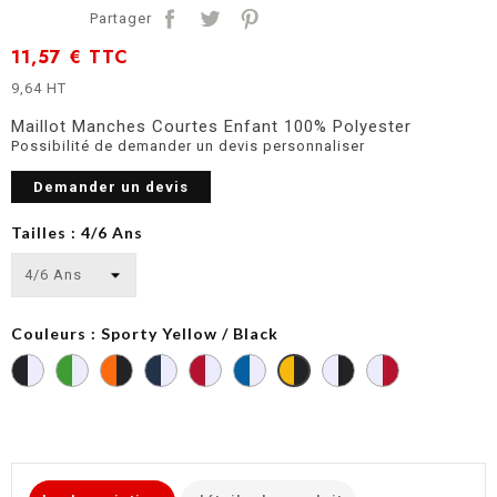
Partager
11,57 €
TTC
9,64 HT
Maillot Manches Courtes Enfant 100% Polyester
Possibilité de demander un devis personnaliser
Demander un devis
Tailles : 4/6 Ans
Couleurs : Sporty Yellow / Black
Black
Green
Orange
Sporty
Sporty
Sporty
White
White
Sporty
/
/
/
Navy
Red
Royal
/
/
Yellow
White
White
Black
/
/
Blue
Black
Sporty
/
White
White
/
Red
Black
White