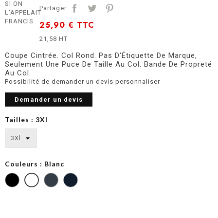
SI ON
Partager
L'APPELAIT
FRANCIS
25,90 €
TTC
21,58 HT
Coupe Cintrée. Col Rond. Pas D'Étiquette De Marque,
Seulement Une Puce De Taille Au Col. Bande De Propreté
Au Col.
Possibilité de demander un devis personnaliser
Demander un devis
Tailles : 3Xl
Couleurs : Blanc
Heather
Grey