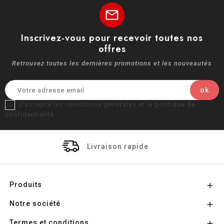
mail
Inscrivez-vous pour recevoir toutes nos
offres
Retrouvez toutes les dernières promotions et les nouveautés
J'accepte les conditions générales et la politique de
confidentialité
Livraison rapide
Produits

Notre société

Termes et conditions
