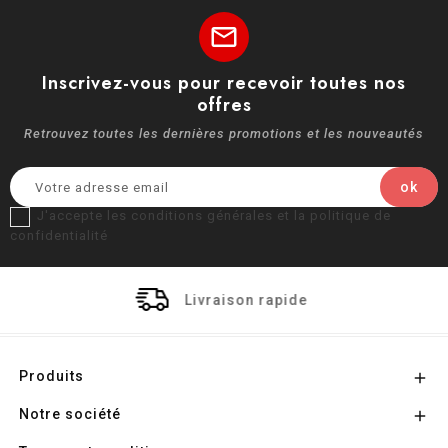
mail
Inscrivez-vous pour recevoir toutes nos
offres
Retrouvez toutes les dernières promotions et les nouveautés
J'accepte les conditions générales et la politique de
confidentialité
Livraison rapide
Produits

Notre société
