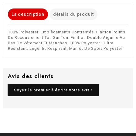
Storm
Grey
Storm
/
Grey
Grey
Storm
La description
détails du produit
Grey
100% Polyester. Empiècements Contrastés. Finition Points
De Recouvrement Ton Sur Ton. Finition Double Aiguille Au
Bas De Vêtement Et Manches. 100% Polyester : Ultra
Résistant, Léger Et Respirant. Maillot De Sport Polyester
Avis des clients
Soyez le premier à écrire votre avis !