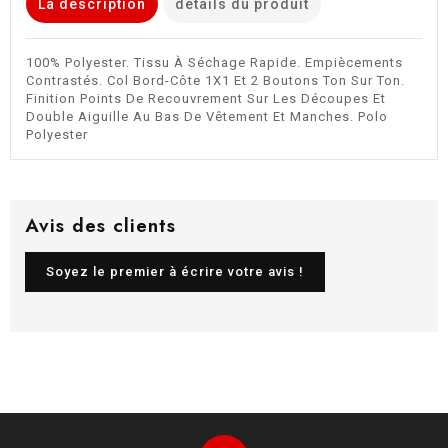
La description
détails du produit
Grey
100% Polyester. Tissu À Séchage Rapide. Empiècements
Contrastés. Col Bord-Côte 1X1 Et 2 Boutons Ton Sur Ton.
Finition Points De Recouvrement Sur Les Découpes Et
Double Aiguille Au Bas De Vêtement Et Manches. Polo
Polyester
Avis des clients
Soyez le premier à écrire votre avis !