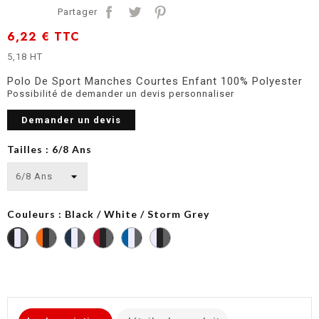
Partager
6,22 €
TTC
5,18 HT
Polo De Sport Manches Courtes Enfant 100% Polyester
Possibilité de demander un devis personnaliser
Demander un devis
Tailles : 6/8 Ans
Couleurs : Black / White / Storm Grey
Orange
Sporty
Sporty
Sporty
White
Black
/
Navy
Red
Royal
/
/
Black
/
/
Blue
Black
White
/
White
Black
/
/
/
Storm
/
/
White
Storm
Storm
Grey
Storm
Storm
/
Grey
Grey
Grey
Grey
Storm