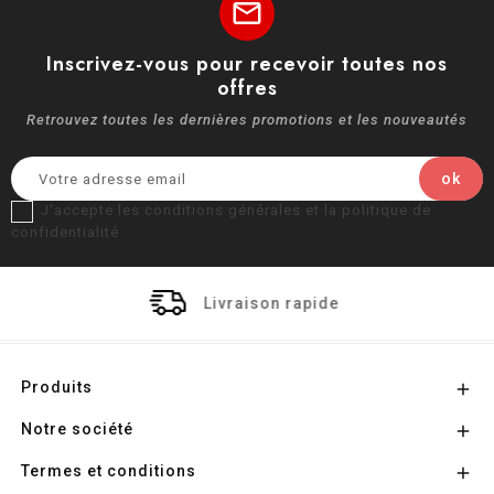
mail
Inscrivez-vous pour recevoir toutes nos
offres
Retrouvez toutes les dernières promotions et les nouveautés
J'accepte les conditions générales et la politique de
confidentialité
Livraison rapide
Produits

Notre société

Termes et conditions
