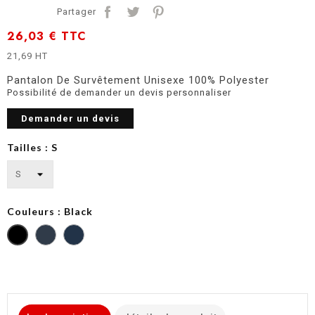
Partager
26,03 €
TTC
21,69 HT
Pantalon De Survêtement Unisexe 100% Polyester
Possibilité de demander un devis personnaliser
Demander un devis
Tailles : S
Couleurs : Black
Dark
Sporty
Grey
Navy