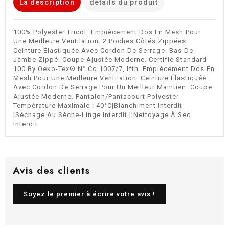
La description
détails du produit
100% Polyester Tricot. Empiècement Dos En Mesh Pour
Une Meilleure Ventilation. 2 Poches Côtés Zippées.
Ceinture Élastiquée Avec Cordon De Serrage. Bas De
Jambe Zippé. Coupe Ajustée Moderne. Certifié Standard
100 By Oeko-Tex® N° Cq 1007/7, Ifth. Empiècement Dos En
Mesh Pour Une Meilleure Ventilation. Ceinture Élastiquée
Avec Cordon De Serrage Pour Un Meilleur Maintien. Coupe
Ajustée Moderne. Pantalon/Pantacourt Polyester
Température Maximale : 40°C|Blanchiment Interdit
|Séchage Au Sèche-Linge Interdit ||Nettoyage À Sec
Interdit
Avis des clients
Soyez le premier à écrire votre avis !