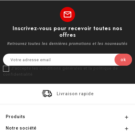
mail
Inscrivez-vous pour recevoir toutes nos
offres
Retrouvez toutes les dernières promotions et les nouveautés
J'accepte les conditions générales et la politique de
confidentialité
Livraison rapide
Produits

Notre société
