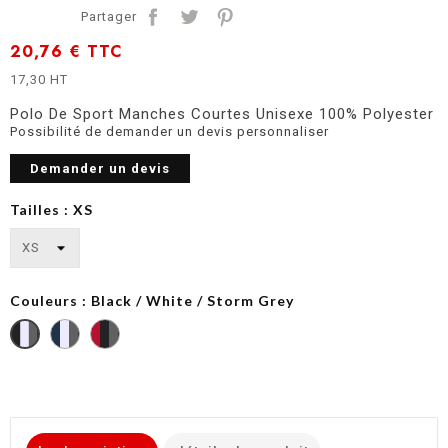
Partager
20,76 €
TTC
17,30 HT
Polo De Sport Manches Courtes Unisexe 100% Polyester
Possibilité de demander un devis personnaliser
Demander un devis
Tailles : XS
Couleurs : Black / White / Storm Grey
Sporty
Sporty
Black
Navy/White/Storm
Red/Black/Storm
/
Grey
Grey
White
/
Storm
Grey