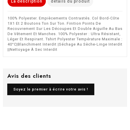
La description
détails du produit
100% Polyester. Empiècements Contrastés. Col Bord-Côte
1X1 Et 2 Boutons Ton Sur Ton. Finition Points De
Recouvrement Sur Les Découpes Et Double Aiguille Au Bas
De Vêtement Et Manches. 100% Polyester : Ultra Résistant,
Léger Et Respirant. Tshirt Polyester Température Maximale :
40°C|Blanchiment Interdit |Séchage Au Sèche-Linge Interdit
||Nettoyage À Sec Interdit
Avis des clients
Soyez le premier à écrire votre avis !