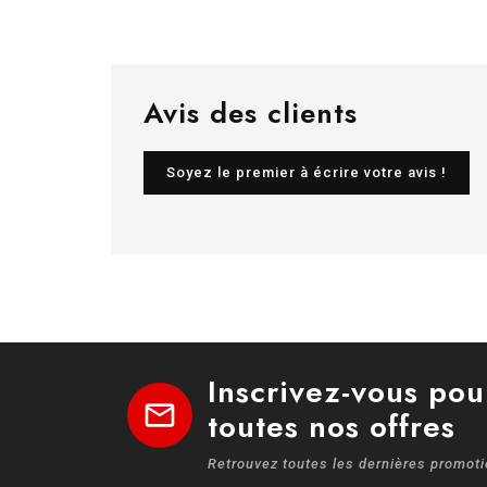
Avis des clients
Soyez le premier à écrire votre avis !
Inscrivez-vous pou
mail
toutes nos offres
Retrouvez toutes les dernières promot