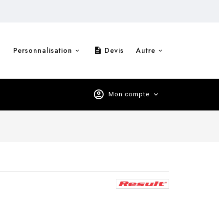
Personnalisation
Devis
Autre
description
account_circle
Mon compte
expand_more