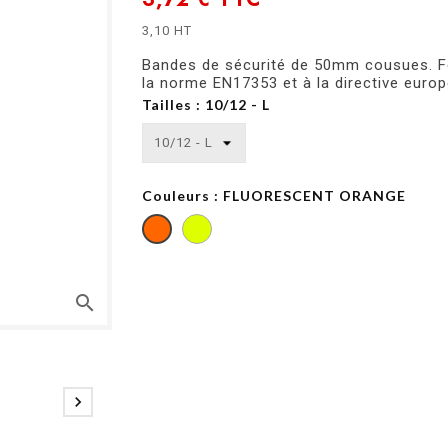
3,10 HT
Bandes de sécurité de 50mm cousues. 
la norme EN17353 et à la directive euro
Tailles : 10/12 - L
Couleurs : FLUORESCENT ORANGE
FLUORESCENT
FLUORESCENT
YELLOW
ORANGE
search
