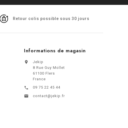
Retour colis possible sous 30 jours
Informations de magasin

Jekip
8 Rue Guy Mollet
61100 Flers
France
09 75 22 45 44


contact@jekip.fr