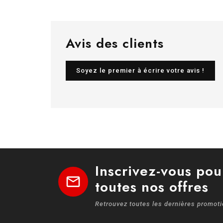
Avis des clients
Soyez le premier à écrire votre avis !
Inscrivez-vous pou
mail
toutes nos offres
Retrouvez toutes les dernières promot