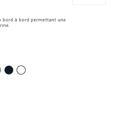
p bord à bord permettant une
rine.
LIGHT
OXFORD