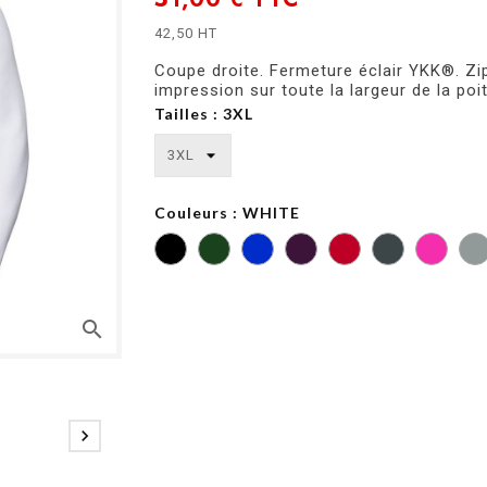
42,50 HT
Coupe droite. Fermeture éclair YKK®. Zi
impression sur toute la largeur de la poit
Tailles : 3XL
Couleurs : WHITE
BOTTLE
BRIGHT
CLASSIC
CONVOY
GREEN
ROYAL
RED
GREY
search
