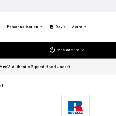
Personnalisation
Devis
Autre
description
account_circle
Mon compte
expand_more
Men'S Authentic Zipped Hood Jacket
et